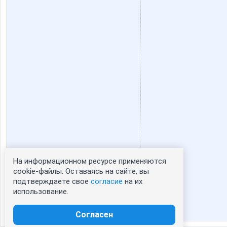
На информационном ресурсе применяются
Статистика портрета:
cookie-файлы. Оставаясь на сайте, вы
подтверждаете свое
согласие
на их
сейчас просматривают портрет - 0
использование.
зарегистрированные пользователи
посетившие портрет за 7 дней - 0
Согласен