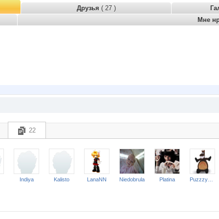
Друзья
( 27 )
Га
Мне н
22
Indiya
Kalisto
LanaNN
Niedobrula
Platina
Puzzzyaka