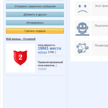
zortrium
козерож
Этот блог
Отправить приватное сообщение
Добавить в друзья
Игнорировать
Посетит
Сделать подарок
Мой малыш - Основной
популярность:
Посмотре
19661 место
рейтинг
1740
?
Привилегированный
пользователь
2
уровня