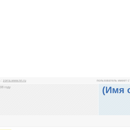
a
:
zorra.www.nn.ru
пользователь имеет 
(Имя 
08 году