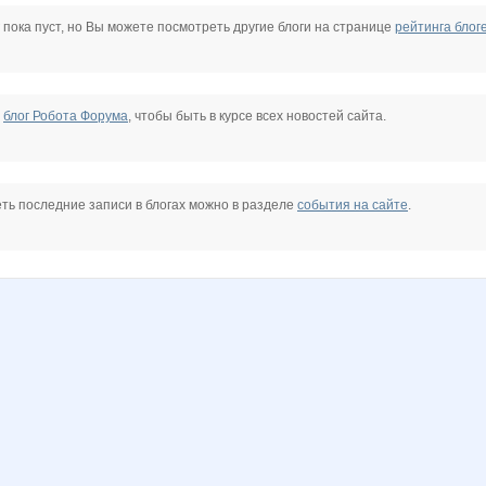
ик
зайчонка
Ириска*
Контактные линзы
ЛетучийГолландец
Яна Калинина
Тави Тум
 пока пуст, но Вы можете посмотреть другие блоги на странице
рейтинга блог
е
блог Робота Форума
, чтобы быть в курсе всех новостей сайта.
ть последние записи в блогах можно в разделе
события на сайте
.