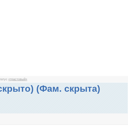
статус
«трастовый»
скрыто) (Фам. скрыта)