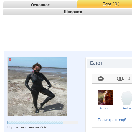
Блог
( 0 )
Основное
Шпионаж
Блог
10
Afroditta
Anika
Посмотреть ещё
Портрет заполнен на 79 %