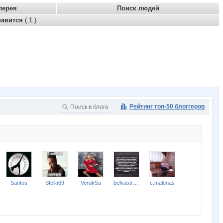
лерея
Поиск людей
равится
( 1 )
Рейтинг топ-50 блоггеров
Santos
Stella69
VerukSa
belkastrelka
c.malenas